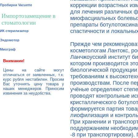
коррекции возрастных из
Пробирки Vacuette
для лечения различных ф
Импортозамещение в
миофасциальных болевых
стоматологии
препараты ботулотоксина
спастичности и локальны
ИК стерилизатор
Эндомотор
Прежде чем рекомендоват
Миограф
косметологам Лантокс, р
Ланчжоусский институт би
Внимание!
котором производится это
биологической продукции
Цены на сайте могут
отличаться от заявленных, т.к.
требованиям к высокоте
курс рубля нестабилен. Просим
производствам. После пе
Вас уточнять цену товара у
наших менеджеров. Приносим
учёные определяют степен
извинения за неудобства.
проводят контрольные и
кристаллического ботулот
формируется партия това
лиофилизация и контроль
При хранении и транспорт
поддержанием необходимо
-8 при транспортировки).