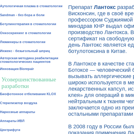
Аутологичная плазма в стоматологии
Препарат
Лантокс
разраб
Висконсин, где в своё вр
Sandman - без бора и боли
профессором Суджиямой и
Ботулинотерапия в стоматологии
минздрав КНР выдал офи
производство Лантокса. В
Онкоскрининг в стоматологии
сертификат на свободную
Люминиры в стоматологии
день Лантокс является е
ботулотоксина в Китае.
Инжекс - безыгольный шприц
Авторская методика реабилитации
стоматологических пациентов
В Лантоксе в качестве ст
Инновация Biorepair
Ботоксе — человеческий 
вызывать аллергические 
Усовершенствованные
широко используется в м
разработки
лекарственных капсул, и
Биофотонное отбеливание KLOX
клея» для операций в мик
нейтральным к тканям чел
Стерилизатор воздуха
заключается одно из пре
Наркозные аппараты
остальными препаратами 
Аппараты ИВЛ
В 2008 году в России бы
Центрифуги
показания применения Ла