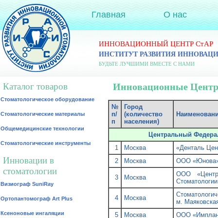
Главная
О нас
ИННОВАЦИОННЫЙ ЦЕНТР СтАР
ИНСТИТУТ РАЗВИТИЯ ИННОВАЦ
БУДЬТЕ ЛУЧШИМИ ВМЕСТЕ С НАМИ
Каталог товаров
Инновационные Цент
Стоматологическое оборудование
№
Город
п/
(количество
Наименовани
Стоматологические материалы
п
населения)
Общемедицинские технологии
Центральный Федера
Стоматологические инструменты
1
Москва
«Денталь Цен
Инновации в
2
Москва
ООО «Юнова
стоматологии
ООО «Центр
3
Москва
Стоматологии
Визиограф SuniRay
Стоматологич
4
Москва
Ортопантомограф Art Plus
м. Маяковска
Ксеноновые ингаляции
5
Москва
ООО «Имплан