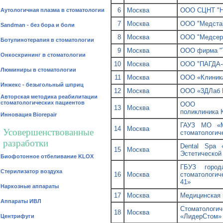
6
Москва
ООО СЦНТ "Н
Аутологичная плазма в стоматологии
7
Москва
ООО "Медста
Sandman - без бора и боли
8
Москва
ООО "Медсер
Ботулинотерапия в стоматологии
9
Москва
ООО фирма "Т
Онкоскрининг в стоматологии
10
Москва
ООО "ПАГДА-
Люминиры в стоматологии
11
Москва
ООО «Клиника
Инжекс - безыгольный шприц
12
Москва
ООО «3ДЛаб 
Авторская методика реабилитации
стоматологических пациентов
ООО «Сто
13
Москва
поликлиника
Инновация Biorepair
ГАУЗ МО «М
14
Москва
Усовершенствованные
стоматологич
разработки
Dental Spa 
15
Москва
Эстетической
Биофотонное отбеливание KLOX
ГБУЗ город
Стерилизатор воздуха
16
Москва
стоматологи
41»
Наркозные аппараты
17
Москва
Медицинская 
Аппараты ИВЛ
Стоматоло
18
Москва
«ЛидерСтом»
Центрифуги