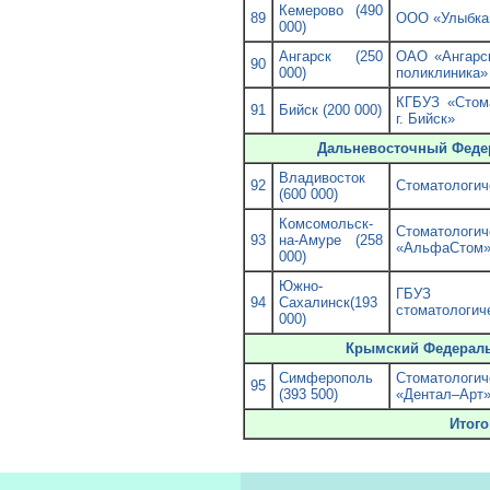
Кемерово (490
89
ООО «Улыбка
000)
Ангарск (250
ОАО «Ангарск
90
000)
поликлиника»
КГБУЗ «Стома
91
Бийск (200 000)
г. Бийск»
Дальневосточный Феде
Владивосток
92
Стоматологич
(600 000)
Комсомольск-
Стоматоло
93
на-Амуре (258
«АльфаСтом
000)
Южно-
ГБУЗ 
94
Сахалинск(193
стоматологич
000)
Крымский Федераль
Симферополь
Стоматоло
95
(393 500)
«Дентал–Арт
Итого