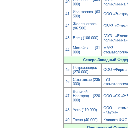
40
000)
поликлиника
Ивантеевка (63
41
ООО «Экстро
500)
Железногорск
42
ОБУЗ «Стома
(96 500)
ГАУЗ «Елецк
43
Елец (106 000)
поликлиника»
Можайск (31
МАУЗ 
44
000)
стоматологич
Северо-Западный Феде
Петрозаводск
45
ООО «Фирма 
(270 000)
Сыктывкар (235
ГУЗ «Ре
46
000)
стоматологич
Великий
47
Новгород (220
ООО «СК «
000)
ООО стомат
48
Ухта (110 000)
«Каури»
49
Тосно (40 000)
Клиника ФФС
Приволжский Федера