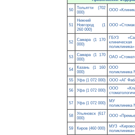
Тольятти (702
50
ООО «Клиника
000)
Нижний
51
Новгород (1
ООО «Стомак
260 000)
ГБУЗ «Сам
Самара (1 170
52
клиническа
000)
поликлиника»
Самара (1 170
53
ОАО «Стомат
000)
Казань (1 160
ООО «сто
54
000)
поликлиника
55
Уфа (1 072 000)
ООО «АГ Фаб
ООО «Клин
56
Уфа (1 072 000)
стоматологич
МУ «Сто
57
Уфа (1 072 000)
поликлиника
Ульяновск (617
58
ООО «Премье
000)
МУЗ «Кировск
59
Киров (460 000)
поликлиника»